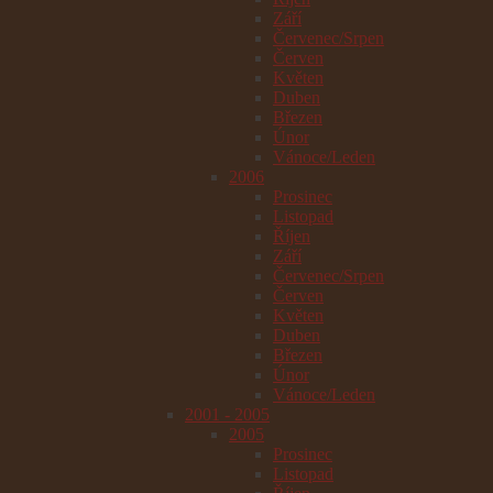
Září
Červenec/Srpen
Červen
Květen
Duben
Březen
Únor
Vánoce/Leden
2006
Prosinec
Listopad
Říjen
Září
Červenec/Srpen
Červen
Květen
Duben
Březen
Únor
Vánoce/Leden
2001 - 2005
2005
Prosinec
Listopad