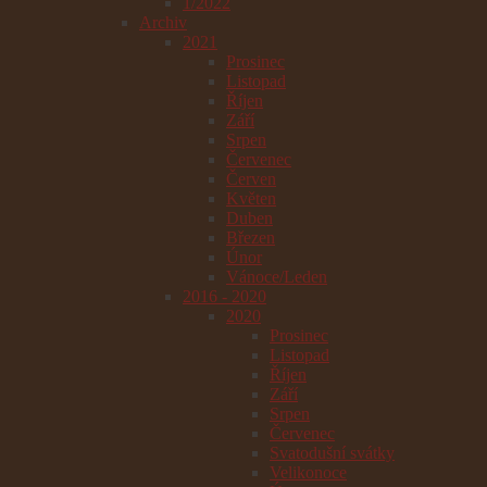
1/2022
Archiv
2021
Prosinec
Listopad
Říjen
Září
Srpen
Červenec
Červen
Květen
Duben
Březen
Únor
Vánoce/Leden
2016 - 2020
2020
Prosinec
Listopad
Říjen
Září
Srpen
Červenec
Svatodušní svátky
Velikonoce