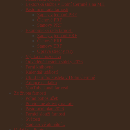
Lektorská služba v Dolní Čermné a na MH
Pastorační rada farnosti
Zápisy z jednání PRF
Členové PRF
Stanovy PRF
Ekonomická rada farnosti
Zápisy z jednání ERF
Členové ERF
Stanovy ERF
Oprava střechy fary
Výuka náboženství
Odváděné kostelní sbírky 2026
Farní knihovna
Kalendář událostí
Úklid farního kostela v Dolní Čermné
Adopce na dálku
YouTube kanál farnosti
Ze života farnosti
Pořad bohoslužeb
Pravidelné aktivity na faře
Pastorační plán 2026
Farníci slouží farnosti
Svátosti
Nadčasově aktuální...
Ohlášky a Poutník