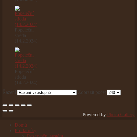
Popeleční
středa
(14.2.2024)
Popeleční
středa
(14.2.2024)
Řazení
Zobrazit počet
Powered by
Phoca Gallery
Domů
Pro farníky
Rezervační systém