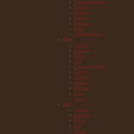
Červenec/Srpen
Červen
Květen
Duben
Březen
Únor
- přečíslováno -
1998
Vánoce
Listopad
Říjen
Září
Červenec/Srpen
Červen
Květen
Duben
Březen
Únor
Leden
1997
Vánoce
Listopad
Říjen
Září
Srpen