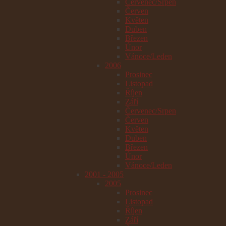
Červenec/Srpen
Červen
Květen
Duben
Březen
Únor
Vánoce/Leden
2006
Prosinec
Listopad
Říjen
Září
Červenec/Srpen
Červen
Květen
Duben
Březen
Únor
Vánoce/Leden
2001 - 2005
2005
Prosinec
Listopad
Říjen
Září