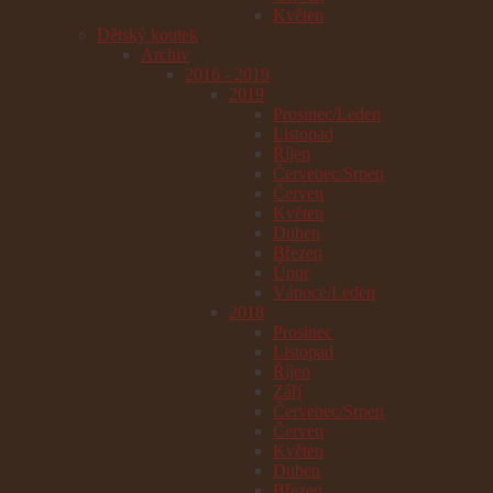
Květen
Dětský koutek
Archiv
2016 - 2019
2019
Prosinec/Leden
Listopad
Říjen
Červenec/Srpen
Červen
Květen
Duben
Březen
Únor
Vánoce/Leden
2018
Prosinec
Listopad
Říjen
Září
Červenec/Srpen
Červen
Květen
Duben
Březen