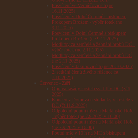
Posvícení ve Verměřovicích (ne
16.11.2025)
Posvícení v Dolní Čermné s biskupem
Prokopem Brožem - výběr fotek (ne
9.11.2025)
Posvícení v Dolní Čermné s biskupem
Prokopem Brožem (ne 9.11.2025)
Modlitby za zemřelé a žehnání hrobů DČ -
výběr fotek (ne 2.11.2025)
Modlitby za zemřelé a žehnání hrobů DČ
(ne 2.11.2025)
Posvícení v Jakubovicích (ne 26.10.2025)
2. setkání členů živého růžence (st
7.10.2025)
Červenec - Září
Oprava fasády kostela sv. Jiří v DČ (září
2025)
Koncert z Domova u studánky v kostele v
DČ (čt 11.9.2025)
Odpolední poutní mše na Mariánské Hoře
- výběr fotek (ne 7.9.2025 v 16.00)
Odpolední poutní mše na Mariánské Hoře
(ne 7.9.2025 v 16.00)
Poutní mše v 10 h na MH s biskupem