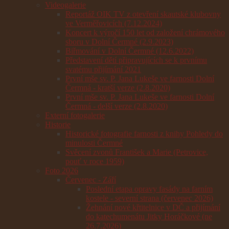
Videogalerie
Reportáž OIK TV z otevření skautské klubovny
ve Verměřovicích (7.12.2024)
Koncert k výročí 150 let od založení chrámového
sboru v Dolní Čermné (2.9.2023)
Biřmování v Dolní Čermné (12.6.2022)
Představení dětí připravujících se k prvnímu
svatému přijímání 2021
První mše sv. P. Jana Lukeše ve farnosti Dolní
Čermná - kratší verze (2.8.2020)
První mše sv. P. Jana Lukeše ve farnosti Dolní
Čermná - delší verze (2.8.2020)
Externí fotogalerie
Historie
Historické fotografie farnosti z knihy Pohledy do
minulosti Čermné
Svěcení zvonů František a Marie (Petrovice,
pouť v roce 1959)
Foto 2026
Červenec - Září
Poslední etapa opravy fasády na farním
kostele - severní strana (červenec 2026)
Žehnání nové křtitelnice v DČ a přijímání
do katechumenátu Jitky Horáčkové (ne
26.7.2026)