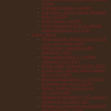
od 20h)
Velkopáteční obřady (3.4.2026)
Velký pátek - křížová cesta na Mariánské
Hoře (3.4.2026)
Zelený čtvrtek (2.4.2026)
Nově zrestaurované dveře do zákristie
versus původní stav (1.4.2026)
Leden - Březen
Oprava dveří do sakristie do kostela v DČ
- foto z dílny (březen 2026)
Křížové cesty - práce dětí 4. třídy
náboženství (2026)
Postní aktivita žáků 6. a 7. ročníku
náboženství (29.3.2026)
Květná neděle v Petrovicích (29.3.2026)
Ze mše svaté - Diecézní setkání mládeže
HK (so 28.3.2026)
Postní duchovní obnova s o. Vojtěchem
Novotným z HK (so 21.3.2026)
Pašije o. Vojtěcha Novotného (pá
20.3.2026 po mši)
Ekumenická bohoslužba v DČ a setkání v
Orlovně (ne 15.3.2026 v 16h)
Představení a ustanovení nové pastorační
rady farnosti (ne 1.3.2026)