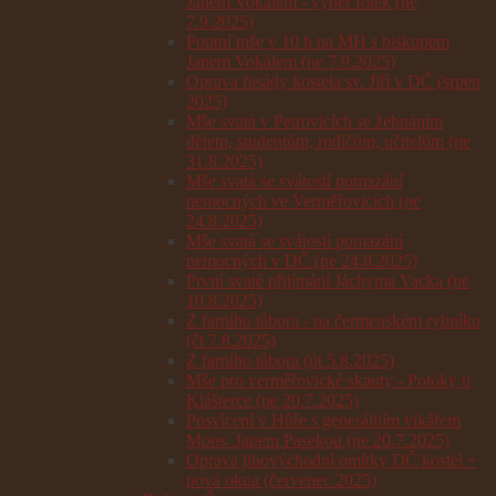
Janem Vokálem - výběr fotek (ne
7.9.2025)
Poutní mše v 10 h na MH s biskupem
Janem Vokálem (ne 7.9.2025)
Oprava fasády kostela sv. Jiří v DČ (srpen
2025)
Mše svatá v Petrovicích se žehnáním
dětem, studentům, rodičům, učitelům (ne
31.8.2025)
Mše svatá se svátostí pomazání
nemocných ve Verměřovicích (ne
24.8.2025)
Mše svatá se svátostí pomazání
nemocných v DČ (ne 24.8.2025)
První svaté přijímání Jáchyma Vacka (ne
10.8.2025)
Z farního tábora - na čermenském rybníku
(čt 7.8.2025)
Z farního tábora (út 5.8.2025)
Mše pro verměřovické skauty - Potoky u
Klášterce (ne 20.7.2025)
Posvícení v Hůře s generálním vikářem
Mons. Janem Pasekou (ne 20.7.2025)
Oprava jihovýchodní omítky DČ kostel +
nová okna (červenec 2025)