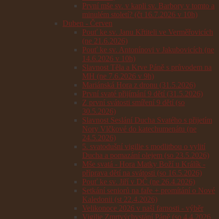
První mše sv. v kapli sv. Barbory v tomto a
minulém století? (čt 16.7.2026 v 10h)
Duben - Červen
Pouť ke sv. Janu Křtiteli ve Verměřovicích
(ne 21.6.2026)
Pouť ke sv. Antonínovi v Jakubovicích (ne
14.6.2026 v 10h)
Slavnost Těla a Krve Páně s průvodem na
MH (ne 7.6.2026 v 9h)
Mariánská Hora z dronu (31.5.2026)
První svaté přijímání 9 dětí (31.5.2026)
Z první svátosti smíření 9 dětí (so
30.5.2026)
Slavnost Seslání Ducha Svatého s přijetím
Nory Vlčkové do katechumenátu (ne
24.5.2026)
5. svatodušní vigilie s modlitbou o vylití
Ducha a pomazání olejem (so 23.5.2026)
Mše svatá - Hora Matky Boží u Králík -
příprava dětí na svátosti (so 16.5.2026)
Pouť ke sv. Jiří v DČ (ne 26.4.2026)
Setkání seniorů na faře + promítání o Nové
Kaledonii (st 22.4.2026)
Velikonoce 2026 v naší farnosti - výběr
Vigilie Zmrtvýchvstání Páně (so 4.4.2026