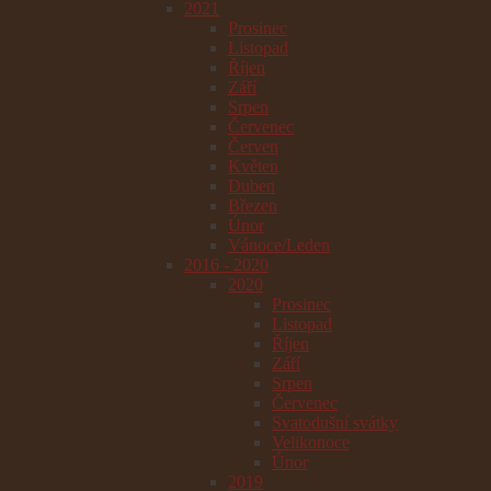
2021
Prosinec
Listopad
Říjen
Září
Srpen
Červenec
Červen
Květen
Duben
Březen
Únor
Vánoce/Leden
2016 - 2020
2020
Prosinec
Listopad
Říjen
Září
Srpen
Červenec
Svatodušní svátky
Velikonoce
Únor
2019