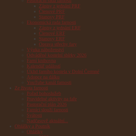
Pastorační rada farnosti
Zápisy z jednání PRF
Členové PRF
Stanovy PRF
Ekonomická rada farnosti
Zápisy z jednání ERF
Členové ERF
Stanovy ERF
Oprava střechy fary
Výuka náboženství
Odváděné kostelní sbírky 2026
Farní knihovna
Kalendář událostí
Úklid farního kostela v Dolní Čermné
Adopce na dálku
YouTube kanál farnosti
Ze života farnosti
Pořad bohoslužeb
Pravidelné aktivity na faře
Pastorační plán 2026
Farníci slouží farnosti
Svátosti
Nadčasově aktuální...
Ohlášky a Poutník
Ohlášky