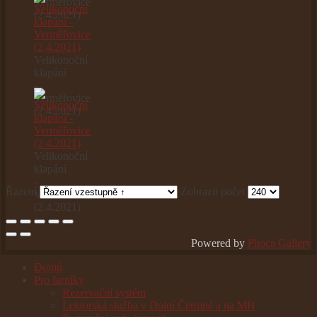
Verměřovice
(2.4.2021)
Velikonoční
klapání
-
Verměřovice
(2.4.2021)
Velikonoční
klapání
-
Řazení
Zobrazit počet
Verměřovice
(2.4.2021)
Powered by
Phoca Gallery
Domů
Pro farníky
Rezervační systém
Lektorská služba v Dolní Čermné a na MH