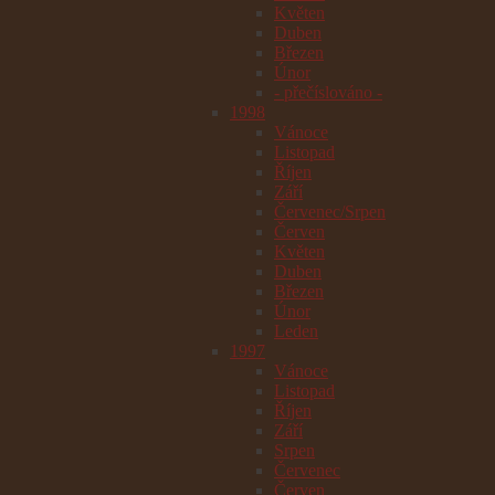
Květen
Duben
Březen
Únor
- přečíslováno -
1998
Vánoce
Listopad
Říjen
Září
Červenec/Srpen
Červen
Květen
Duben
Březen
Únor
Leden
1997
Vánoce
Listopad
Říjen
Září
Srpen
Červenec
Červen