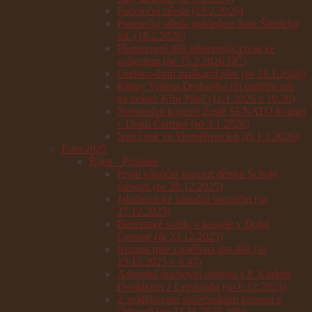
Popeleční středa (18.2.2026)
Popeleční středa pohledem Jana Šebrleho
ml. (18.2.2026)
Představení dětí připravujících se ke
svátostem (ne 15.2.2026 DČ)
Orelsko-farní maškarní ples (so 31.1.2026)
Křtiny Viléma Drobného při nedělní mši
na svátek Křtu Páně (11.1.2026 v 10.30)
Novoroční koncert Žestě SENATO kvartet
v Dolní Čermné (so 3.1.2026)
Nový rok ve Verměřovicích (čt 1.1.2026)
Foto 2025
Říjen - Prosinec
První vánoční koncert dětské Scholy
farnosti (ne 28.12.2025)
Jakubovické vánoční souznění (so
27.12.2025)
Betlémské světlo v kostele v Dolní
Čermné (út 23.12.2025)
Rorátní mše zaměřená pro děti (so
13.12.2025 v 6.45)
Adventní duchovní obnova s P. Karlem
Dvořákem z Letohradu (so 6.12.2025)
2. poděkování služebníkům farnosti v
Orlovně (ne 23.11.2025 16h)