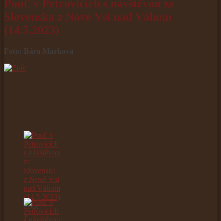
Pouť v Petrovicích s návštěvou ze
Slovenska z Nové Vsi nad Váhom
(14.5.2023)
Foto: Bára Marková
Pouť
v