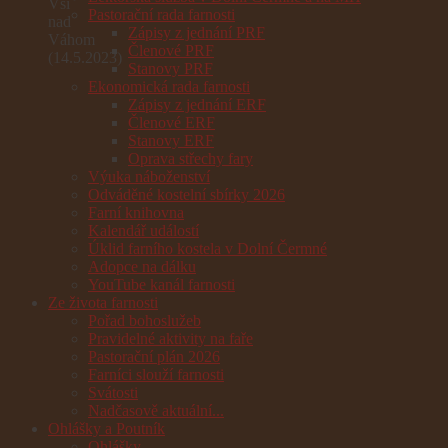
Vsi
Pastorační rada farnosti
nad
Zápisy z jednání PRF
Váhom
Členové PRF
(14.5.2023)
Stanovy PRF
Ekonomická rada farnosti
Zápisy z jednání ERF
Členové ERF
Stanovy ERF
Oprava střechy fary
Výuka náboženství
Odváděné kostelní sbírky 2026
Farní knihovna
Kalendář událostí
Úklid farního kostela v Dolní Čermné
Adopce na dálku
YouTube kanál farnosti
Ze života farnosti
Pořad bohoslužeb
Pravidelné aktivity na faře
Pastorační plán 2026
Farníci slouží farnosti
Svátosti
Nadčasově aktuální...
Ohlášky a Poutník
Ohlášky